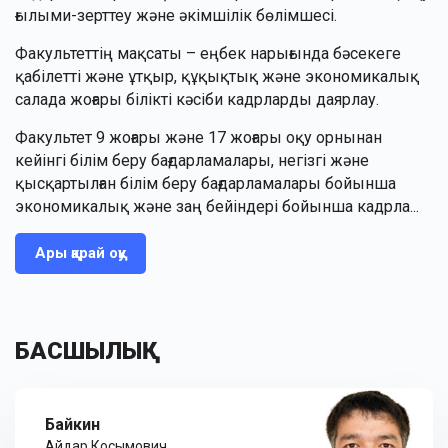
ғылыми-зерттеу және әкімшілік бөлімшесі.
Факультеттің мақсаты – еңбек нарығында бәсекеге
қабілетті және ұтқыр, құқықтық және экономикалық
салада жоғары білікті кәсіби кадрларды даярлау.
Факультет 9 жоғары және 17 жоғары оқу орнынан
кейінгі білім беру бағдарламалары, негізгі және
қысқартылған білім беру бағдарламалары бойынша
экономикалық және заң бейіндері бойынша кадрла...
Ары қарай оқу
БАСШЫЛЫҚ
Байкин
Айдар Косымович