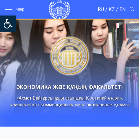
RU
/
KZ
/
EN
Мәзір
Open toolbar
ЭКОНОМИКА ЖӘНЕ ҚҰҚЫҚ ФАКУЛЬТЕТІ
«Ахмет Байтұрсынұлы атындағы Қостанай өңірлік
университеті» коммерциялық емес акционерлік қоғамы